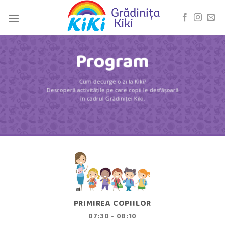
Skip
to
content
Program
Cum decurge o zi la Kiki?
Descoperă activitățile pe care copii le desfășoară
în cadrul Grădiniței Kiki.
PRIMIREA COPIILOR
07:30 - 08:10