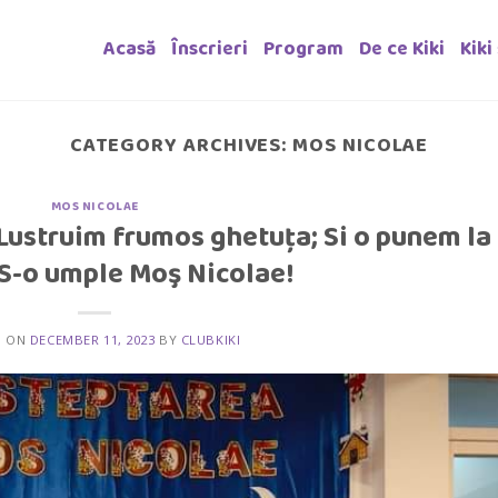
Acasă
Înscrieri
Program
De ce Kiki
Kiki
CATEGORY ARCHIVES:
MOS NICOLAE
MOS NICOLAE
 Lustruim frumos ghetuța; Si o punem la
 S-o umple Moş Nicolae!
D ON
DECEMBER 11, 2023
BY
CLUBKIKI