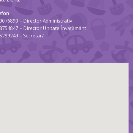
efon
0076890
– Director Administrativ
8754847
– Director Unitate Învățământ
5299249
– Secretară