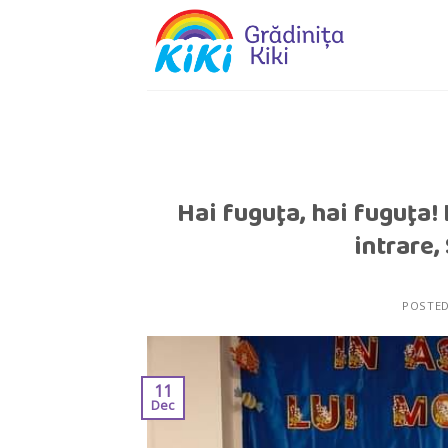
Skip
to
content
Hai fuguţa, hai fuguţa!
intrare,
POSTE
11
Dec