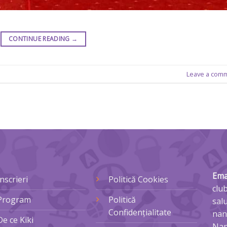
CONTINUE READING
→
Leave a com
Ema
Înscrieri
Politică Cookies
clu
Program
Politică
sal
Confidențialitate
nan
De ce Kiki
Nan