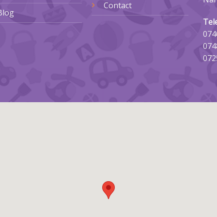
Contact
Blog
Tel
074
074
072