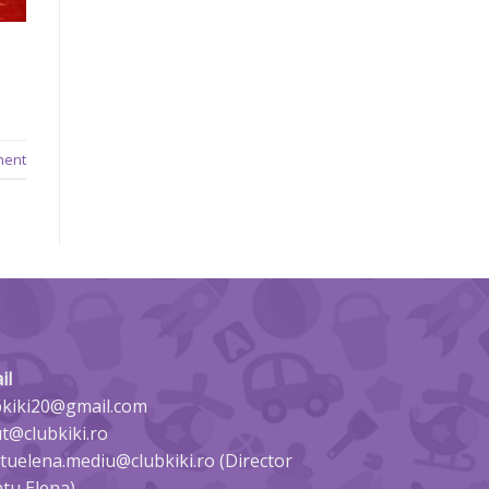
ment
il
bkiki20@gmail.com
ut@clubkiki.ro
tuelena.mediu@clubkiki.ro (Director
tu Elena)